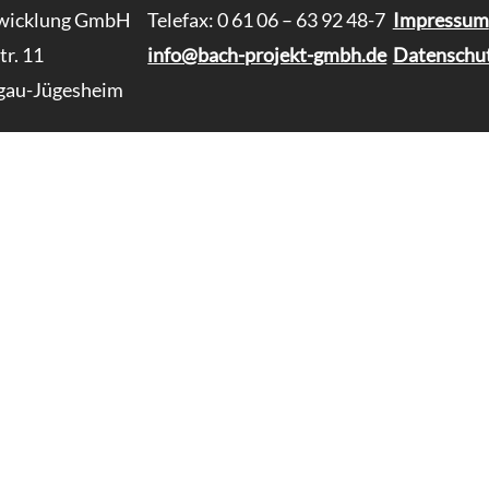
twicklung GmbH
Telefax: 0 61 06 – 63 92 48-7
Impressum
r. 11
info@bach-projekt-gmbh.de
Datenschu
gau-Jügesheim