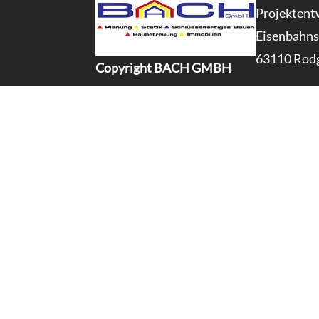
Projekten
Eisenbahnst
63110 Rod
Copyright BACH GMBH