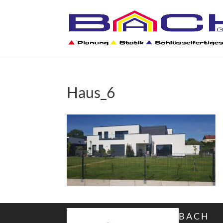
Haus_6
B A C H