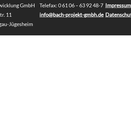
twicklung GmbH
Telefax: 0 61 06 – 63 92 48-7
Impressum
r. 11
info@bach-projekt-gmbh.de
Datenschu
gau-Jügesheim