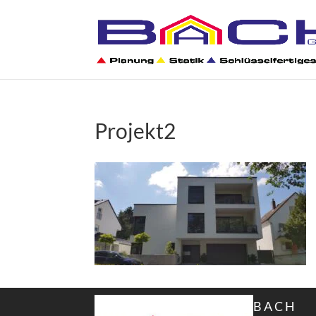
Projekt2
B A C H