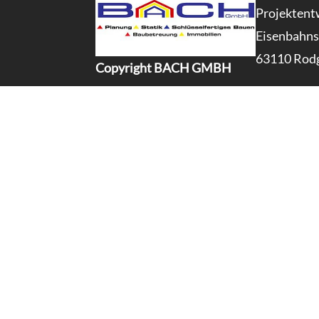
Projekten
Eisenbahnst
63110 Rod
Copyright BACH GMBH